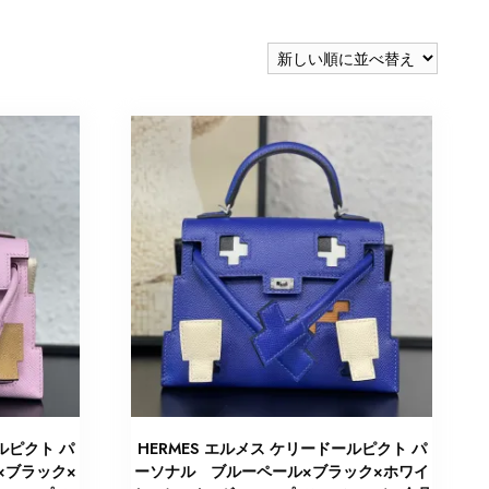
ルピクト パ
HERMES エルメス ケリードールピクト パ
×ブラック×
ーソナル ブルーペール×ブラック×ホワイ