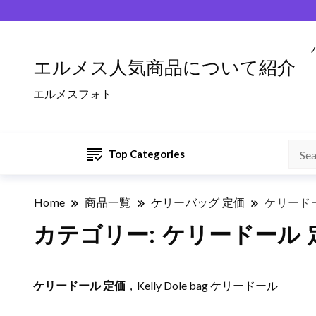
エルメス人気商品について紹介
エルメスフォト
Top Categories
Home
商品一覧
ケリーバッグ 定価
ケリード
カテゴリー:
ケリードール 
ケリードール 定価
，Kelly Dole bag ケリードール