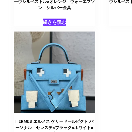
ーヴシルベストル×オレンジ ヴォーエプソ
ヴシルベス
ン シルバー金具
続きを読む
HERMES エルメス ケリードールピクト パ
ーソナル セレステ×ブラック×ホワイト×