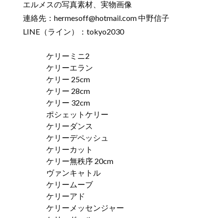
エルメスの写真素材、実物画像
連絡先：
hermesoff@hotmail.com
中野信子
LINE（ライン）：tokyo2030
ケリーミニ2
ケリーエラン
ケリー 25cm
ケリー 28cm
ケリー 32cm
ポシェットケリー
ケリーダンス
ケリーデペッシュ
ケリーカット
ケリー無秩序 20cm
ヴァンキャトル
ケリームーブ
ケリーアド
ケリーメッセンジャー