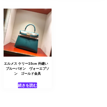
エルメス ケリー25cm 外縫い
ブルーパオン ヴォーエプソ
ン ゴールド金具
続きを読む