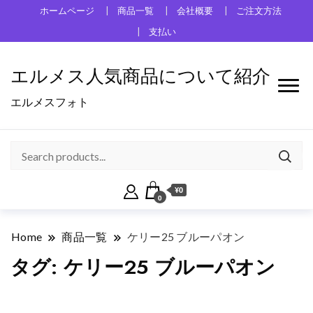
ホームページ
商品一覧
会社概要
ご注文方法
支払い
エルメス人気商品について紹介
エルメスフォト
¥0
0
Home
商品一覧
ケリー25 ブルーパオン
タグ:
ケリー25 ブルーパオン