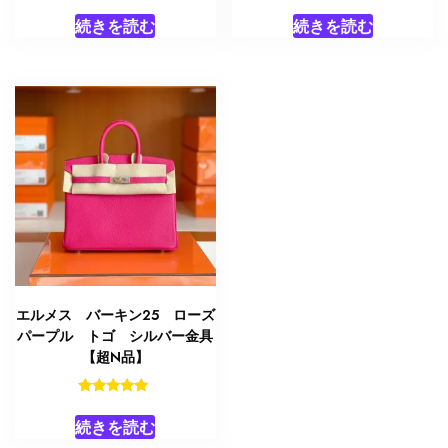
5段階中
5段階中
5.00
5.00
続きを読む
続きを読む
の評価
の評価
エルメス バーキン25 ローズ
パープル トゴ シルバー金具
【超N品】
5段階中
5.00
続きを読む
の評価