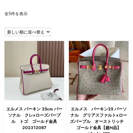
新
全5件を表示
し
い
順
エルメス バーキン 25cm パー
エルメス バーキン25 パーソ
ソナル クレ×ローズパープ
ナル グリアスファルト×ロー
ル トゴ ゴールド金具
ズパープル オーストリッチ
202312087
ゴールド金具【超N品】