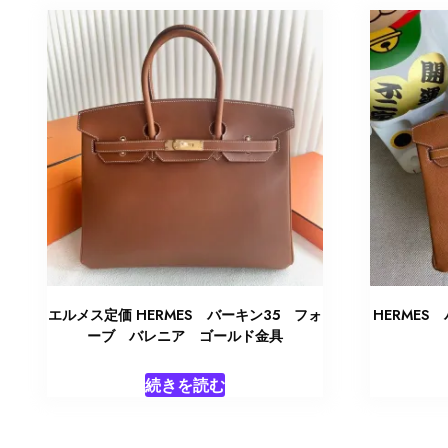
い
順
エルメス定価 HERMES バーキン35 フォ
HERME
ーブ バレニア ゴールド金具
続きを読む