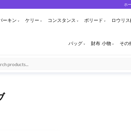
ホ
バーキン
ケリー
コンスタンス
ボリード
ロウリス(
バッグ
財布 小物
その
ブ