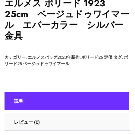
エルメス ボリード 1923
25cm ベージュドゥワイマー
ル エバーカラー シルバー
金具
カテゴリー:
エルメスバッグ2023年新作
,
ボリード25 定価
タグ:
ボ
リード25 ベージュドゥワイマール
説明
レビュー (0)