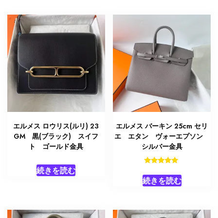
エルメス ロウリス(ルリ) 23
エルメス バーキン 25cm セリ
GM 黒(ブラック) スイフ
エ エタン ヴォーエプソン
ト ゴールド金具
シルバー金具
続きを読む
5段階中
5.00
続きを読む
の評価