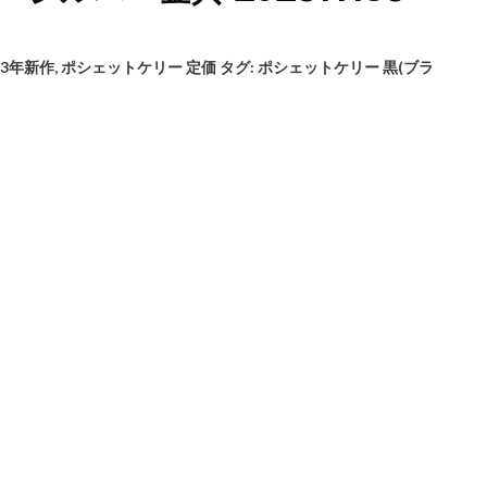
23年新作
,
ポシェットケリー 定価
タグ:
ポシェットケリー 黒(ブラ