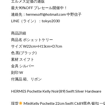
エルメス定価の通販
最大90%OFF プレセール開催中！
連絡先：
hermesoff@hotmail.com
中野信子
LINE（ライン）：tokyo2030
商品詳細
商品名 ポシェットケリー
サイズ W22cm×H13cm×D7cm
色 黒(ブラック)
素材 スイフト
金具 シルバー
刻印 W
付属品 箱、リボン
HERMES Pochette Kelly Noir(89) Swift Silver Hardware
现货
MiniKelly Pochette 22cm Swift Ck89黑色 