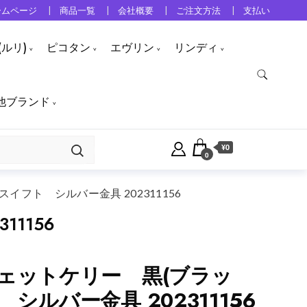
ームページ
商品一覧
会社概要
ご注文方法
支払い
ルリ)
ピコタン
エヴリン
リンディ
他ブランド
¥0
0
イフト シルバー金具 202311156
1156
ェットケリー 黒(ブラッ
シルバー金具 202311156