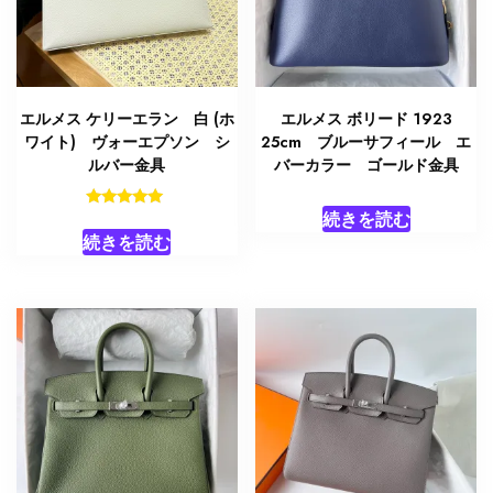
エルメス ケリーエラン 白 (ホ
エルメス ボリード 1923
ワイト) ヴォーエプソン シ
25cm ブルーサフィール エ
ルバー金具
バーカラー ゴールド金具
続きを読む
5段階中
5.00
続きを読む
の評価