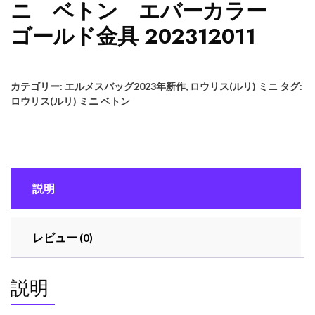
ニ ベトン エバーカラー
ゴールド金具 202312011
カテゴリー:
エルメスバッグ2023年新作
,
ロウリス(ルリ) ミニ
タグ:
ロウリス(ルリ) ミニ ベトン
説明
レビュー (0)
説明