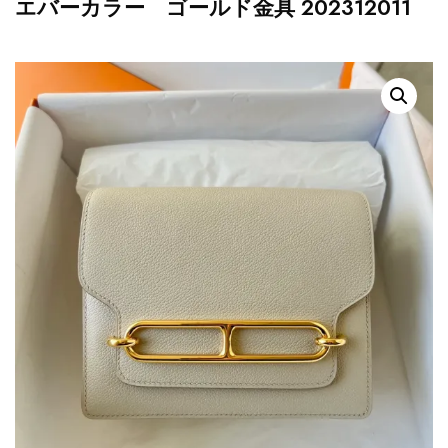
エバーカラー ゴールド金具 202312011