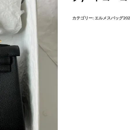
カテゴリー:
エルメスバッグ20