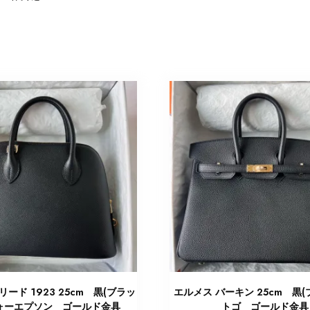
リード 1923 25cm 黒(ブラッ
エルメス バーキン 25cm 黒
ォーエプソン ゴールド金具
トゴ ゴールド金具