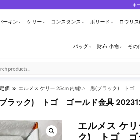
ホ
バーキン
ケリー
コンスタンス
ボリード
ロウリス(
バッグ
財布 小物
その
 定価
エルメス ケリー 25cm 内縫い 黒(ブラック) トゴ ゴ
(ブラック) トゴ ゴールド金具 202312
エルメス ケリー
ク) トゴ ゴー