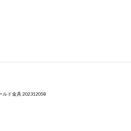
ド金具 202312058