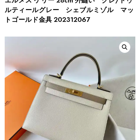
エルメス ケリー 28cm 外縫い クレ/トゥ
ルティールグレー シェブルミゾル マッ
トゴールド金具 202312067