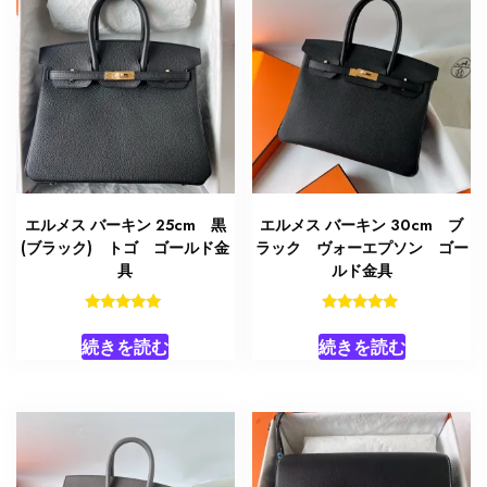
エルメス バーキン 25cm 黒
エルメス バーキン 30cm ブ
(ブラック) トゴ ゴールド金
ラック ヴォーエプソン ゴー
具
ルド金具
5段階中
5段階中
5.00
5.00
続きを読む
続きを読む
の評価
の評価