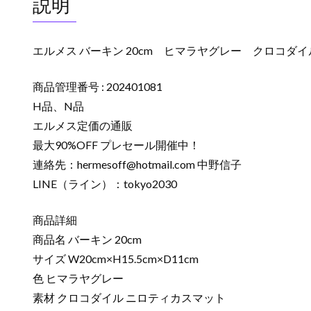
説明
エルメス バーキン 20cm ヒマラヤグレー クロコダイル
商品管理番号 : 202401081
H品、N品
エルメス定価の通販
最大90%OFF プレセール開催中！
連絡先：
hermesoff@hotmail.com
中野信子
LINE（ライン）：tokyo2030
商品詳細
商品名 バーキン 20cm
サイズ W20cm×H15.5cm×D11cm
色 ヒマラヤグレー
素材 クロコダイル ニロティカスマット