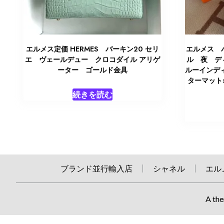
エルメス定価 HERMES バーキン20 セリ
エルメス 
エ ヴェールデュー クロコダイル アリゲ
ル 夜 デ
ーター ゴールド金具
ルーインデ
ターマット
続きを読む
ブランド並行輸入店
シャネル
エル
A the