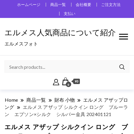
ホームページ
商品一覧
会社概要
ご注文方法
支払い
エルメス人気商品について紹介
エルメスフォト
¥0
0
Home
商品一覧
財布 小物
エルメス アザップロ
ング
エルメス アザップ シルクイン ロング ブルーラ
ン エプソン×シルク シルバー金具 202401121
エルメス アザップ シルクイン ロング ブ