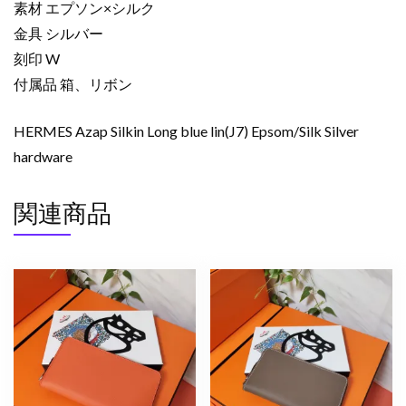
素材 エプソン×シルク
金具 シルバー
刻印 W
付属品 箱、リボン
HERMES Azap Silkin Long blue lin(J7) Epsom/Silk Silver
hardware
関連商品