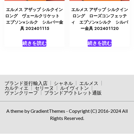
エルメス アザップ シルクイン
エルメス アザップ シルクイン
ロング ヴェールクリケット
ロング ローズコンフェッテ
エプソン×シルク シルバー金
ィ エプソン×シルク シルバ
具 202401115
ー金具 202401120
続きを読む
続きを読む
ブランド並行輸入店
シャネル
エルメス
カルティエ
セリーヌ
ルイヴィトン
ヴァンクリーフ
ブランドアウトレット通販
A theme by GradientThemes - Copyright (C) 2016-2024 All
Rights Reserved.