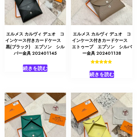
エルメス カルヴィ デュオ コ
エルメス カルヴィ デュオ コ
インケース付きカードケース
インケース付きカードケース
黒(ブラック) エプソン シル
エトゥープ エプソン シルバ
バー金具 202401145
ー金具 202401138
続きを読む
5段階中
5.00
続きを読む
の評価