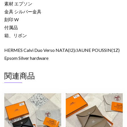
素材 エプソン
金具 シルバー金具
刻印 W
付属品
箱、リボン
HERMES Calvi Duo Verso NATA(I2)/JAUNE POUSSIN(1Z)
Epsom Silver hardware
関連商品