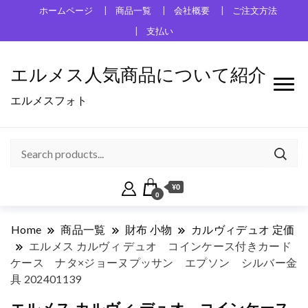
ホームページ
商品一覧
会社概要
ご注文方法
支払い
エルメス人気商品について紹介
エルメスフォト
¥0
0
Home
商品一覧
財布 小物
カルヴィデュオ 定価
エルメス カルヴィ デュオ コインケース付きカード
ケース ナタ×ジョーヌプッサン エプソン シルバー金
具 202401139