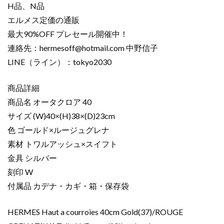
H品、N品
エルメス定価の通販
最大90%OFF プレセール開催中！
連絡先：
hermesoff@hotmail.com
中野信子
LINE（ライン）：tokyo2030
商品詳細
商品名 オータクロア 40
サイズ (W)40×(H)38×(D)23cm
色 ゴールド×ルージュグレナ
素材 トワルアッシュ×スイフト
金具 シルバー
刻印 W
付属品 カデナ・カギ・箱・保存袋
HERMES Haut a courroies 40cm Gold(37)/ROUGE