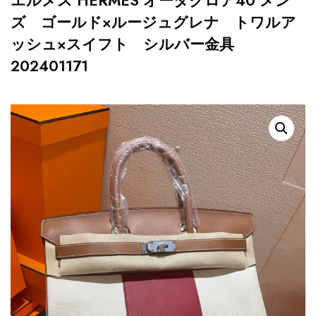
エルメス HERMES オータクロア40 メン
ズ ゴールド×ルージュグレナ トワルア
ッシュ×スイフト シルバー金具
202401171