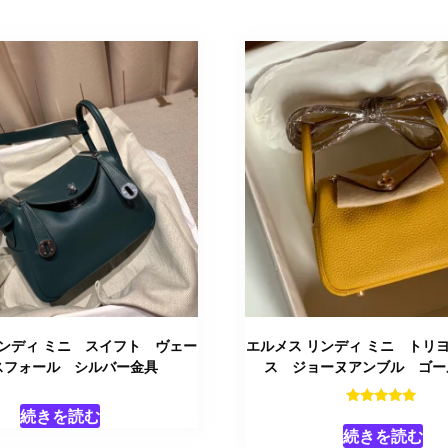
リンディ ミニ スイフト ヴェー
エルメス リンディ ミニ トリ
スフォール シルバー金具
ス ジョーヌアンブル ゴー
続きを読む
5段階中
5.00
続きを読む
の評価