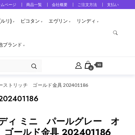
ームページ
商品一覧
会社概要
ご注文方法
支払い
ルリ)
ピコタン
エヴリン
リンディ
他ブランド
¥0
0
トリッチ ゴールド金具 202401186
401186
ディ ミニ パールグレー オ
ールド金具 202401186