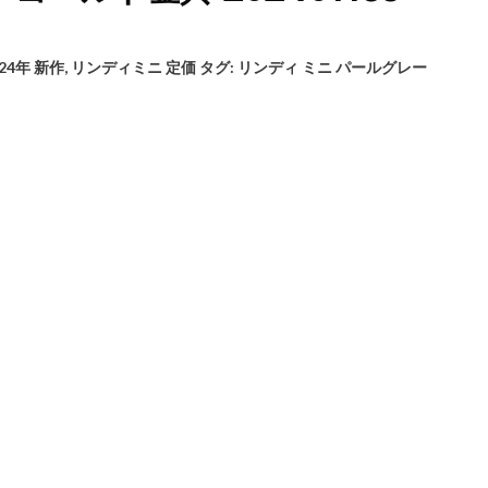
24年 新作
,
リンディミニ 定価
タグ:
リンディ ミニ パールグレー