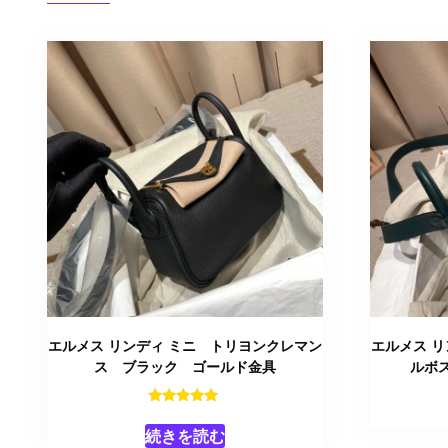
エルメス リンディ ミニ トリヨンクレマン
エルメス 
ス ブラック ゴールド金具
ルボ
5段階中
5.00
続きを読む
の評価