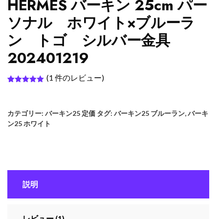
HERMES バーキン 25cm パー
ソナル ホワイト×ブルーラ
ン トゴ シルバー金具
202401219
(
1
件のレビュー)
1
件の利用者
評価に基づ
く5段階評
価のうち、
カテゴリー:
バーキン25 定価
タグ:
バーキン25 ブルーラン
,
バーキ
5.00
点
ン25 ホワイト
説明
レビュー (1)