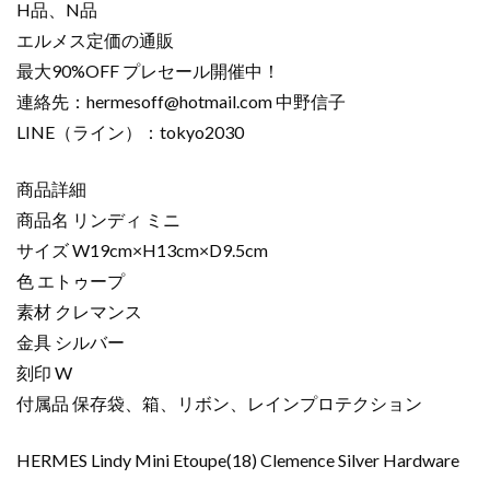
H品、N品
エルメス定価の通販
最大90%OFF プレセール開催中！
連絡先：
hermesoff@hotmail.com
中野信子
LINE（ライン）：tokyo2030
商品詳細
商品名 リンディ ミニ
サイズ W19cm×H13cm×D9.5cm
色 エトゥープ
素材 クレマンス
金具 シルバー
刻印 W
付属品 保存袋、箱、リボン、レインプロテクション
HERMES Lindy Mini Etoupe(18) Clemence Silver Hardware