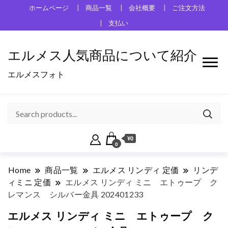
ホームページ
商品一覧
会社概要
ご注文方法
支払い
エルメス人気商品について紹介
エルメスフォト
¥0
0
Home
商品一覧
エルメス リンディ 定価
リンデ
ィミニ 定価
エルメス リンディ ミニ エトゥープ ク
レマンス シルバー金具 202401233
エルメス リンディ ミニ エトゥープ ク