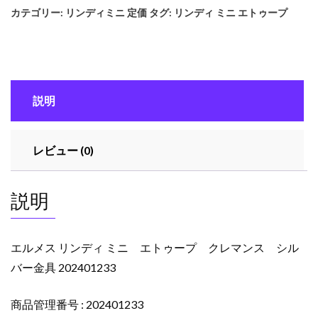
カテゴリー:
リンディミニ 定価
タグ:
リンディ ミニ エトゥープ
説明
レビュー (0)
説明
エルメス リンディ ミニ エトゥープ クレマンス シル
バー金具 202401233
商品管理番号 : 202401233