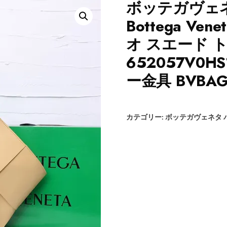
ボッテガヴェネ
Bottega V
オ スエード 
652057V0
ー金具 BVBAG
カテゴリー:
ボッテガヴェネタ 