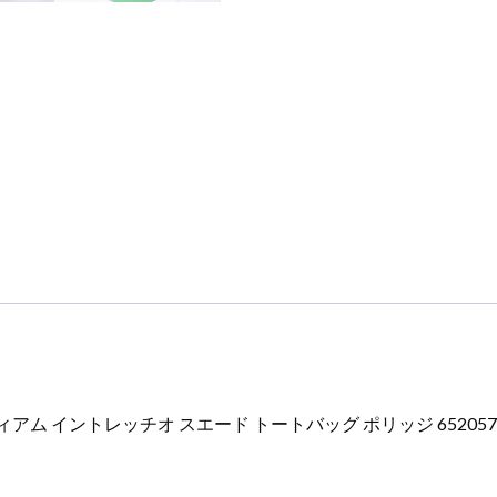
 ミディアム イントレッチオ スエード トートバッグ ポリッジ 652057