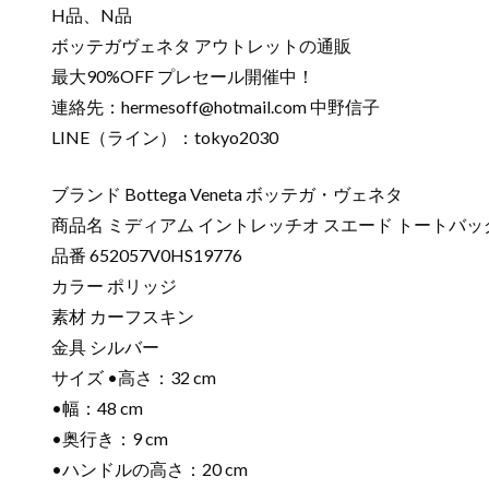
H品、N品
ボッテガヴェネタ アウトレットの通販
最大90%OFF プレセール開催中！
連絡先：
hermesoff@hotmail.com
中野信子
LINE（ライン）：tokyo2030
ブランド Bottega Veneta ボッテガ・ヴェネタ
商品名 ミディアム イントレッチオ スエード トートバッ
品番 652057V0HS19776
カラー ポリッジ
素材 カーフスキン
金具 シルバー
サイズ •高さ：32 cm
•幅：48 cm
•奥行き：9 cm
•ハンドルの高さ：20 cm