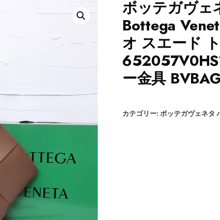
ボッテガヴェネ
Bottega V
オ スエード 
652057V0
ー金具 BVBAG
カテゴリー:
ボッテガヴェネタ 