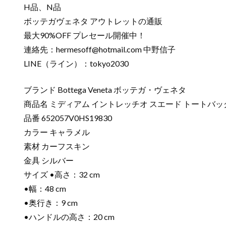
H品、N品
ボッテガヴェネタ アウトレットの通販
最大90%OFF プレセール開催中！
連絡先：
hermesoff@hotmail.com
中野信子
LINE（ライン）：tokyo2030
ブランド Bottega Veneta ボッテガ・ヴェネタ
商品名 ミディアム イントレッチオ スエード トートバッ
品番 652057V0HS19830
カラー キャラメル
素材 カーフスキン
金具 シルバー
サイズ •高さ：32 cm
•幅：48 cm
•奥行き：9 cm
•ハンドルの高さ：20 cm