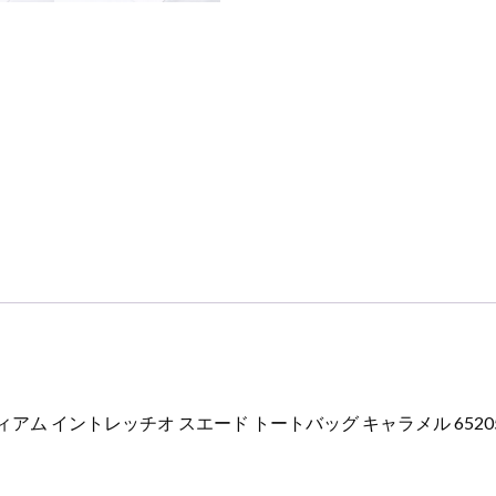
 ミディアム イントレッチオ スエード トートバッグ キャラメル 65205