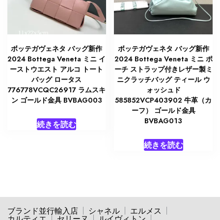
ボッテガヴェネタ バッグ新作
ボッテガヴェネタ バッグ新作
2024 Bottega Veneta ミニ イ
2024 Bottega Veneta ミニ ポ
ーストウエスト アルコ トート
ーチ ストラップ付きレザー製ミ
バッグ ロータス
ニクラッチバッグ ティール ウ
776778VCQC26917 ラムスキ
ォッシュド
ン ゴールド金具 BVBAG003
585852VCP403902 牛革（カ
ーフ） ゴールド金具
BVBAG013
続きを読む
続きを読む
ブランド並行輸入店
シャネル
エルメス
カルティエ
セリーヌ
ルイヴィトン