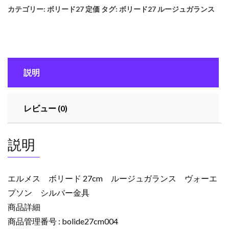
カテゴリー:
ボリード27 定価
タグ:
ボリード27 ルージュガランス
説明
レビュー (0)
説明
エルメス ボリード 27cm ルージュガランス ヴォーエ
プソン シルバー金具
商品詳細
商品管理番号 : bolide27cm004