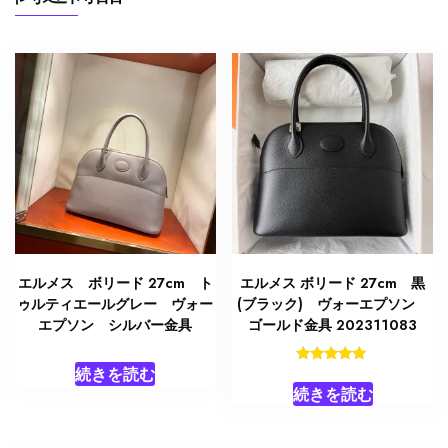
エルメス ボリード 27cm ト
エルメス ボリード 27cm 黒
ゥルティエールグレー ヴォー
(ブラック) ヴォーエプソン
エプソン シルバー金具
ゴールド金具 202311083
続きを読む
5段階中
5.00
続きを読む
の評価