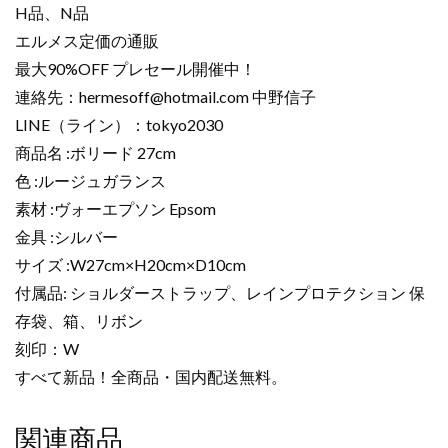
H品、N品
エルメス定価の通販
最大90%OFF プレセール開催中！
連絡先：
hermesoff@hotmail.com
中野信子
LINE（ライン）：tokyo2030
商品名 :ボリード 27cm
色 :ルージュガランス
素材 :ヴォーエプソン Epsom
金具 :シルバー
サイズ :W27cm×H20cm×D10cm
付属品: ショルダーストラップ、レインプロテクション 保
存袋、箱、リボン
刻印：W
すべて新品！全商品・国内配送無料。
関連商品