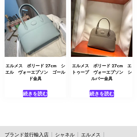
エルメス ボリード 27cm シ
エルメス ボリード 27cm エ
エル ヴォーエプソン ゴール
トゥープ ヴォーエプソン シ
ド金具
ルバー金具
続きを読む
続きを読む
ブランド並行輸入店
シャネル
エルメス