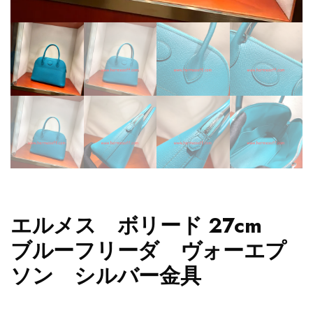
エルメス ボリード 27cm
ブルーフリーダ ヴォーエプ
ソン シルバー金具