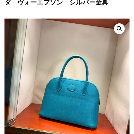
ダ ヴォーエプソン シルバー金具