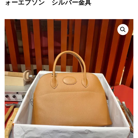
ォーエプソン シルバー金具