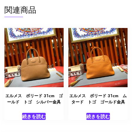
関連商品
エルメス ボリード 31cm ゴ
エルメス ボリード 31cm ム
ールド トゴ シルバー金具
タード トゴ ゴールド金具
続きを読む
続きを読む