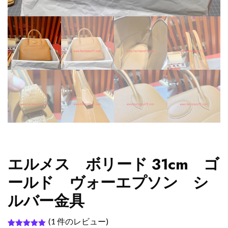
エルメス ボリード 31cm ゴ
ールド ヴォーエプソン シ
ルバー金具
(
1
件のレビュー)