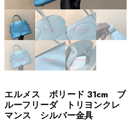
エルメス ボリード 31cm ブ
ルーフリーダ トリヨンクレ
マンス シルバー金具