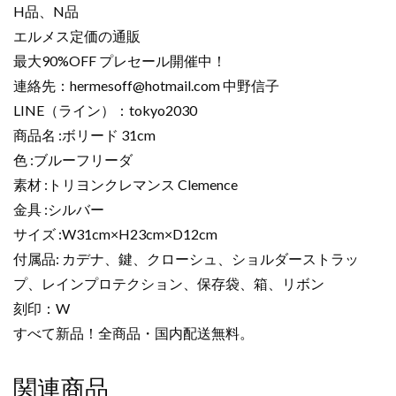
H品、N品
エルメス定価の通販
最大90%OFF プレセール開催中！
連絡先：
hermesoff@hotmail.com
中野信子
LINE（ライン）：tokyo2030
商品名 :ボリード 31cm
色 :ブルーフリーダ
素材 :トリヨンクレマンス Clemence
金具 :シルバー
サイズ :W31cm×H23cm×D12cm
付属品: カデナ、鍵、クローシュ、ショルダーストラッ
プ、レインプロテクション、保存袋、箱、リボン
刻印：W
すべて新品！全商品・国内配送無料。
関連商品