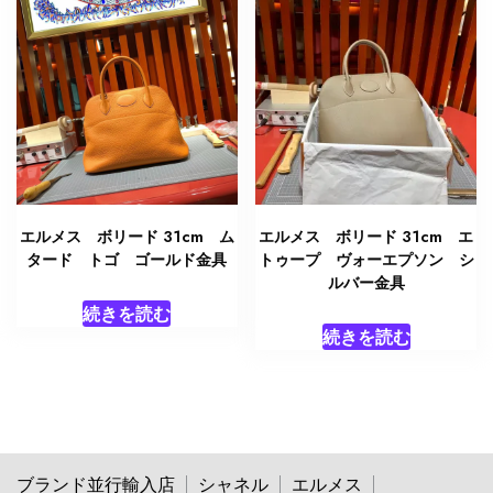
エルメス ボリード 31cm ム
エルメス ボリード 31cm エ
タード トゴ ゴールド金具
トゥープ ヴォーエプソン シ
ルバー金具
続きを読む
続きを読む
ブランド並行輸入店
シャネル
エルメス