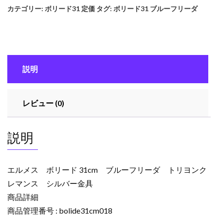
カテゴリー:
ボリード31 定価
タグ:
ボリード31 ブルーフリーダ
説明
レビュー (0)
説明
エルメス ボリード 31cm ブルーフリーダ トリヨンク
レマンス シルバー金具
商品詳細
商品管理番号 : bolide31cm018