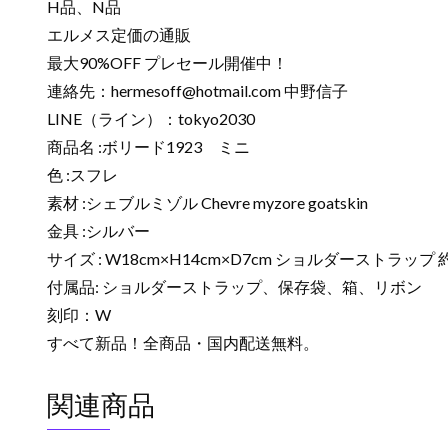
H品、N品
エルメス定価の通販
最大90%OFF プレセール開催中！
連絡先：
hermesoff@hotmail.com
中野信子
LINE（ライン）：tokyo2030
商品名 :ボリード1923 ミニ
色 :スフレ
素材 :シェブルミゾル Chevre myzore goatskin
金具 :シルバー
サイズ : W18cm×H14cm×D7cm ショルダーストラップ 約
付属品: ショルダーストラップ、保存袋、箱、リボン
刻印：W
すべて新品！全商品・国内配送無料。
関連商品