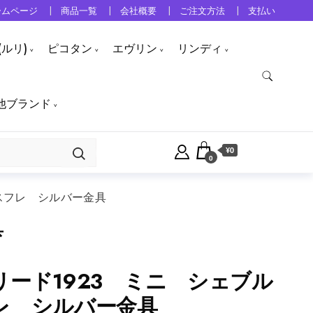
ームページ
商品一覧
会社概要
ご注文方法
支払い
ルリ)
ピコタン
エヴリン
リンディ
他ブランド
¥0
0
スフレ シルバー金具
具
ード1923 ミニ シェブル
レ シルバー金具