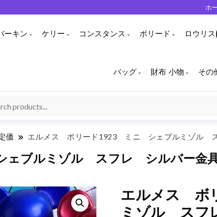
ホ
バーキン
ケリー
コンスタンス
ボリード
ロウリス(
バッグ
財布 小物
その
定価
エルメス ボリード1923 ミニ シェブルミゾル 
 シェブルミゾル スフレ シルバー金
エルメス ボリ
ミゾル スフ