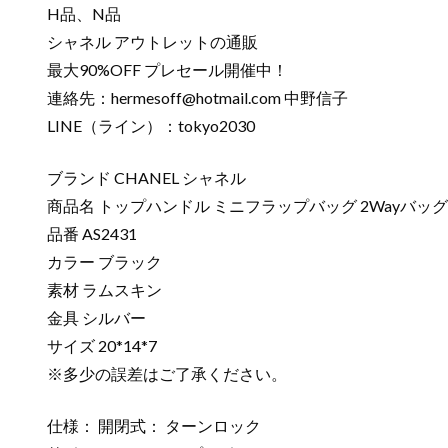
H品、N品
シャネル アウトレットの通販
最大90%OFF プレセール開催中！
連絡先：
hermesoff@hotmail.com
中野信子
LINE（ライン）：tokyo2030
ブランド CHANEL シャネル
商品名 トップハンドル ミニフラップバッグ 2Wayバッグ
品番 AS2431
カラー ブラック
素材 ラムスキン
金具 シルバー
サイズ 20*14*7
※多少の誤差はご了承ください。
仕様： 開閉式： ターンロック