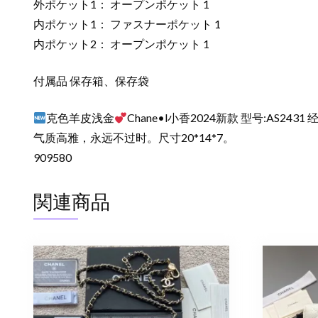
外ポケット1： オープンポケット 1
内ポケット1： ファスナーポケット 1
内ポケット2： オープンポケット 1
付属品 保存箱、保存袋
克色羊皮浅金
Chane•l小香2024新款 型号:A
气质高雅，永远不过时。尺寸20*14*7。
909580
関連商品