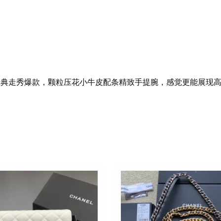
S2431 经典走秀爆款，颗粒压花小牛皮配条精致手提腕，感觉更能展