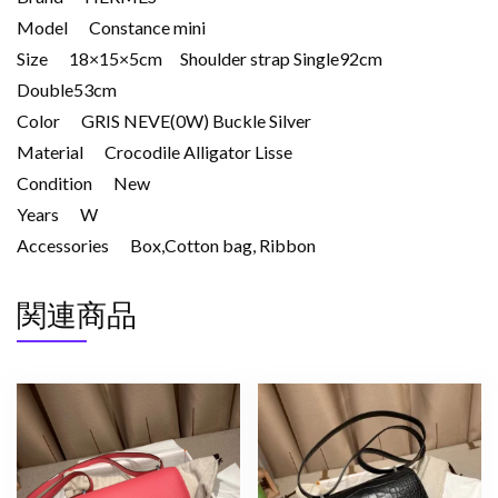
Model Constance mini
Size 18×15×5cm Shoulder strap Single92cm
Double53cm
Color GRIS NEVE(0W) Buckle Silver
Material Crocodile Alligator Lisse
Condition New
Years W
Accessories Box,Cotton bag, Ribbon
関連商品