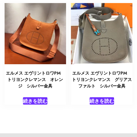
エルメス エヴリントロワPM
エルメス エヴリントロワPM
トリヨンクレマンス オレン
トリヨンクレマンス グリアス
ジ シルバー金具
ファルト シルバー金具
続きを読む
続きを読む