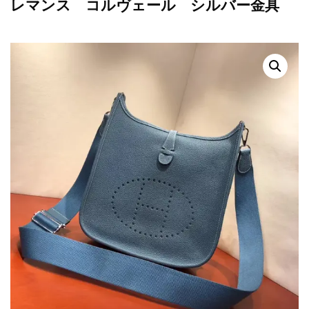
レマンス コルヴェール シルバー金具