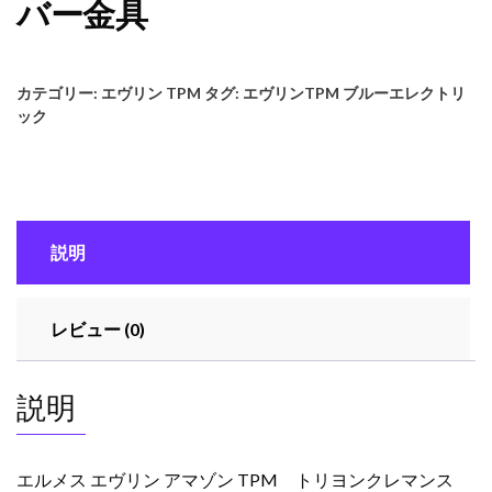
バー金具
カテゴリー:
エヴリン TPM
タグ:
エヴリンTPM ブルーエレクトリ
ック
説明
レビュー (0)
説明
エルメス エヴリン アマゾン TPM トリヨンクレマンス