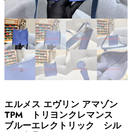
エルメス エヴリン アマゾン
TPM トリヨンクレマンス
ブルーエレクトリック シル