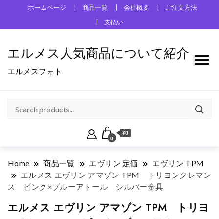
ホームページ
商品一覧
会社概要
ご注文方法
支払い
エルメス人気商品について紹介
エルメスフォト
¥0
0
Home
商品一覧
エヴリン 定価
エヴリン TPM
エルメス エヴリン アマゾン TPM トリヨンクレマン
ス ピンク×ブルーアトール シルバー金具
エルメス エヴリン アマゾン TPM トリヨ