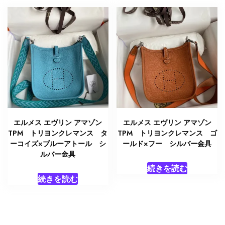
エルメス エヴリン アマゾン
エルメス エヴリン アマゾン
TPM トリヨンクレマンス タ
TPM トリヨンクレマンス ゴ
ーコイズ×ブルーアトール シ
ールド×フー シルバー金具
ルバー金具
続きを読む
続きを読む