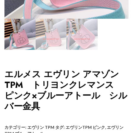
エルメス エヴリン アマゾン
TPM トリヨンクレマンス
ピンク×ブルーアトール シル
バー金具
カテゴリー:
エヴリン TPM
タグ:
エヴリンTPM ピンク
,
エヴリン