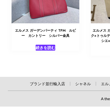
エルメス ガーデンパーティ TPM ルビ
エルメス 
ー カントリー シルバー金具
ク×トゥル
シエ
続きを読む
ブランド並行輸入店
シャネル
エル
A the