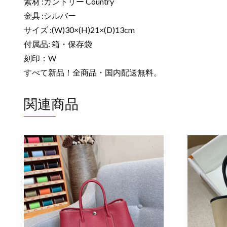
素材 :カントリー Country
金具 :シルバー
サイズ :(W)30×(H)21×(D)13cm
付属品: 箱・保存袋
刻印：W
すべて新品！全商品・国内配送無料。
関連商品