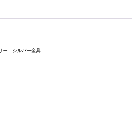
トリー シルバー金具