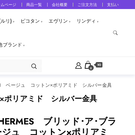
ームページ
商品一覧
会社概要
ご注文方法
支払い
ルリ)
ピコタン
エヴリン
リンディ
他ブランド
¥0
0
 PM ベージュ コットン×ポリアミド シルバー金具
トン×ポリアミド シルバー金具
HERMES ブリッド･ア･ブラ
ージュ コットン×ポリアミ