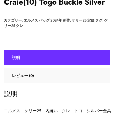
Craie(10) Togo Buckle Silver
カテゴリー:
エルメス バッグ 2024年 新作
,
ケリー25 定価
タグ:
ケ
リー25 クレ
説明
レビュー (0)
説明
エルメス ケリー25 内縫い クレ トゴ シルバー金具