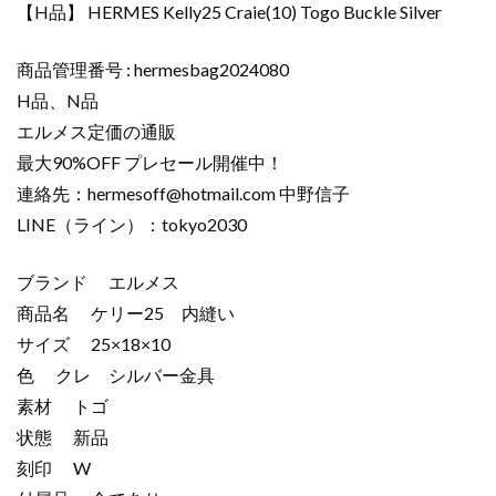
【H品】 HERMES Kelly25 Craie(10) Togo Buckle Silver
商品管理番号 : hermesbag2024080
H品、N品
エルメス定価の通販
最大90%OFF プレセール開催中！
連絡先：
hermesoff@hotmail.com
中野信子
LINE（ライン）：tokyo2030
ブランド エルメス
商品名 ケリー25 内縫い
サイズ 25×18×10
色 クレ シルバー金具
素材 トゴ
状態 新品
刻印 W