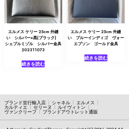
エルメス ケリー 25cm 外縫
エルメス ケリー 25cm 外縫
い シルバー×黒(ブラック)
い ブルーインディゴ ヴォー
シェブルミゾル シルバー金具
エプソン ゴールド金具
202311073
続きを読む
続きを読む
ブランド並行輸入店
シャネル
エルメス
カルティエ
セリーヌ
ルイヴィトン
ヴァンクリーフ
ブランドアウトレット通販