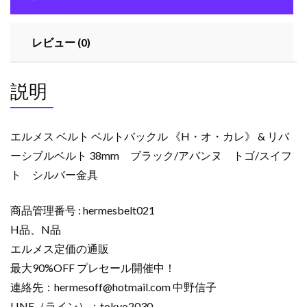
レビュー (0)
説明
エルメス ベルト ベルトバックル 《H・オ・カレ》 & リバ
ーシブルベルト 38mm ブラック/アバンヌ トゴ/スイフ
ト シルバー金具
商品管理番号 : hermesbelt021
H品、N品
エルメス定価の通販
最大90%OFF プレセール開催中！
連絡先：
hermesoff@hotmail.com
中野信子
LINE（ライン）：tokyo2030