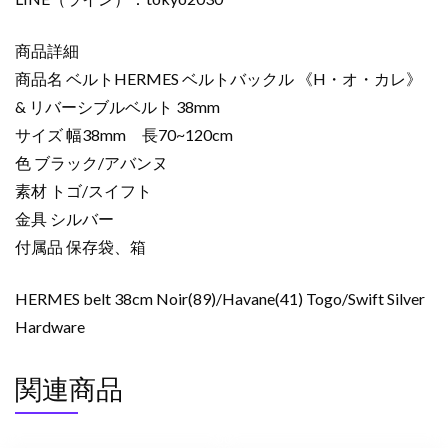
商品詳細
商品名 ベルトHERMES ベルトバックル 《H・オ・カレ》
& リバーシブルベルト 38mm
サイズ 幅38mm 長70~120cm
色 ブラック/アバンヌ
素材 トゴ/スイフト
金具 シルバー
付属品 保存袋、箱
HERMES belt 38cm Noir(89)/Havane(41) Togo/Swift Silver
Hardware
関連商品