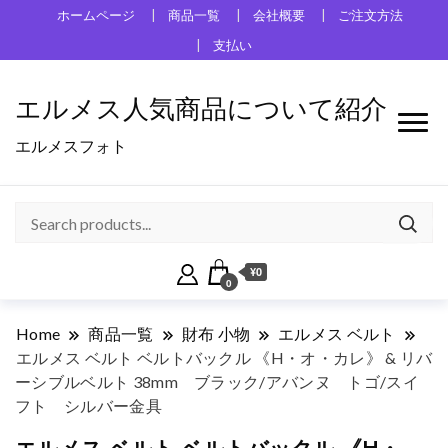
ホームページ
商品一覧
会社概要
ご注文方法
支払い
エルメス人気商品について紹介
エルメスフォト
¥0
0
Home
商品一覧
財布 小物
エルメス ベルト
エルメス ベルト ベルトバックル 《H・オ・カレ》 & リバ
ーシブルベルト 38mm ブラック/アバンヌ トゴ/スイ
フト シルバー金具