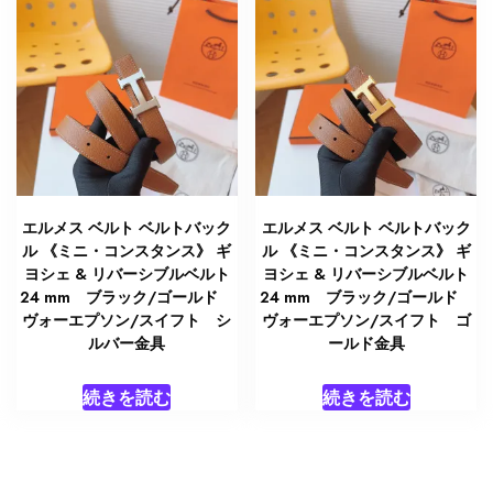
エルメス ベルト ベルトバック
エルメス ベルト ベルトバック
ル 《ミニ・コンスタンス》 ギ
ル 《ミニ・コンスタンス》 ギ
ヨシェ & リバーシブルベルト
ヨシェ & リバーシブルベルト
24 mm ブラック/ゴールド
24 mm ブラック/ゴールド
ヴォーエプソン/スイフト シ
ヴォーエプソン/スイフト ゴ
ルバー金具
ールド金具
続きを読む
続きを読む