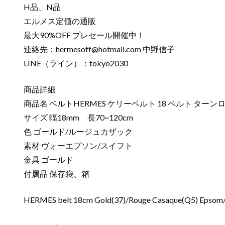
H品、N品
エルメス定価の通販
最大90%OFF プレセール開催中！
連絡先：
hermesoff@hotmail.com
中野信子
LINE（ライン）：tokyo2030
商品詳細
商品名 ベルトHERMES ケリーベルト 18 ベルト ターン
サイズ 幅18mm 長70~120cm
色 ゴールド/ルージュカザック
素材 ヴォーエプソン/スイフト
金具 ゴールド
付属品 保存袋、箱
HERMES belt 18cm Gold(37)/Rouge Casaque(Q5) Epsom/