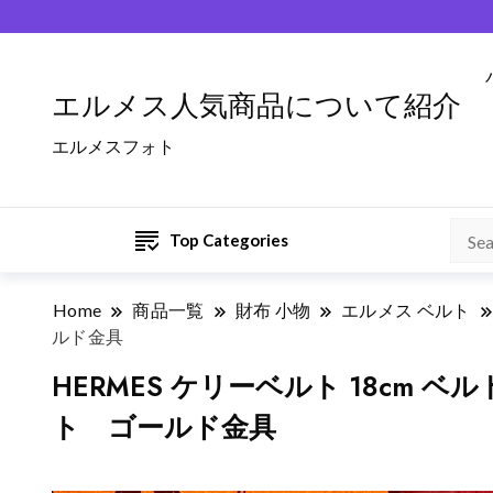
エルメス人気商品について紹介
エルメスフォト
Top Categories
Home
商品一覧
財布 小物
エルメス ベルト
ルド金具
HERMES ケリーベルト 18cm
ト ゴールド金具