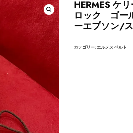
HERMES ケ
ロック ゴー
ーエプソン/
カテゴリー:
エルメス ベルト