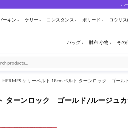
ホ
バーキン
ケリー
コンスタンス
ボリード
ロウリス(
バッグ
財布 小物
その
HERMES ケリーベルト 18cm ベルト ターンロック ゴ
 ベルト ターンロック ゴールド/ルージ