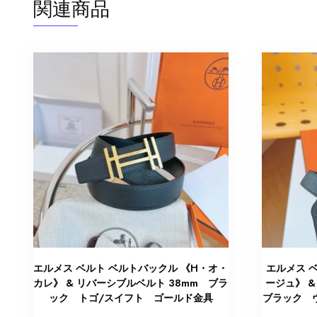
関連商品
エルメス ベルト ベルトバックル 《H・オ・
エルメス 
カレ》 & リバーシブルベルト 38mm ブラ
ージュ》 &
ック トゴ/スイフト ゴールド金具
ブラック 