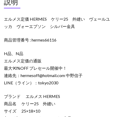
説明
エルメス定価 HERMES ケリー25 外縫い ヴェールユ
ッカ ヴォーエプソン シルバー金具
商品管理番号 : hermes66116
H品、N品
エルメス定価の通販
最大90%OFF プレセール開催中！
連絡先：
hermesoff@hotmail.com
中野信子
LINE（ライン）：tokyo2030
ブランド エルメス HERMES
商品名 ケリー25 外縫い
サイズ 25×18×10