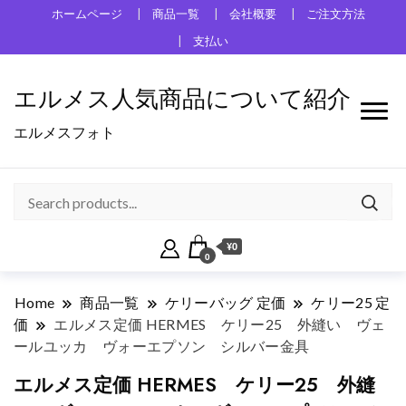
ホームページ
商品一覧
会社概要
ご注文方法
支払い
エルメス人気商品について紹介
エルメスフォト
¥0
0
Home
商品一覧
ケリーバッグ 定価
ケリー25 定
価
エルメス定価 HERMES ケリー25 外縫い ヴェ
ールユッカ ヴォーエプソン シルバー金具
エルメス定価 HERMES ケリー25 外縫