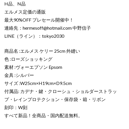
H品、N品
エルメス定価の通販
最大90%OFF プレセール開催中！
連絡先：
hermesoff@hotmail.com
中野信子
LINE（ライン）：tokyo2030
商品名 :エルメス ケリー 25cm 外縫い
色 :ローズショッキング
素材 :ヴォーエプソン Epsom
金具 :シルバー
サイズ :W25cm×H19cm×D9.5cm
付属品: カデナ・鍵・クローシュ・ショルダーストラッ
プ・レインプロテクション・保存袋・箱・リボン
刻印：W刻
すべて新品！全商品・国内配送無料。