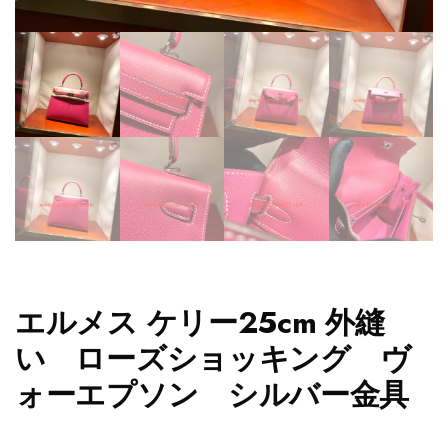
エルメス ケリー25cm 外縫
い ローズショッキング ヴ
ォーエプソン シルバー金具