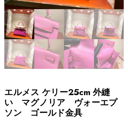
エルメス ケリー25cm 外縫
い マグノリア ヴォーエプ
ソン ゴールド金具