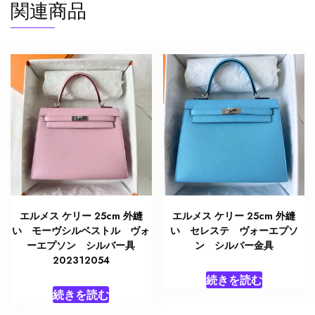
関連商品
エルメス ケリー 25cm 外縫
エルメス ケリー 25cm 外縫
い モーヴシルベストル ヴォ
い セレステ ヴォーエプソ
ーエプソン シルバー具
ン シルバー金具
202312054
続きを読む
続きを読む