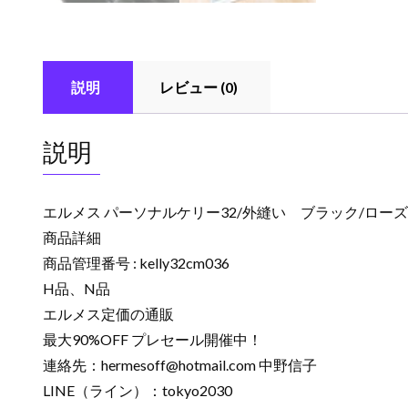
説明
レビュー (0)
説明
エルメス パーソナルケリー32/外縫い ブラック/ロ
商品詳細
商品管理番号 : kelly32cm036
H品、N品
エルメス定価の通販
最大90%OFF プレセール開催中！
連絡先：
hermesoff@hotmail.com
中野信子
LINE（ライン）：tokyo2030