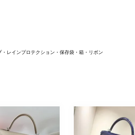
ップ・レインプロテクション・保存袋・箱・リボン