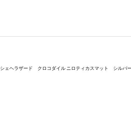
ーズシェヘラザード クロコダイル ニロティカスマット シルバ