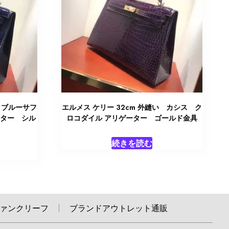
い ブルーサフ
エルメス ケリー 32cm 外縫い カシス ク
ーター シル
ロコダイル アリゲーター ゴールド金具
続きを読む
ァンクリーフ
ブランドアウトレット通販