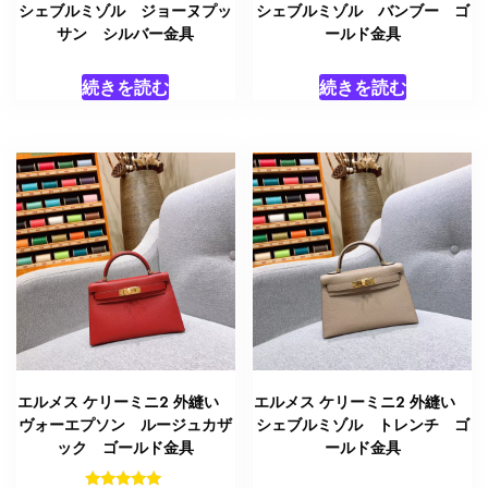
シェブルミゾル ジョーヌプッ
シェブルミゾル バンブー ゴ
サン シルバー金具
ールド金具
続きを読む
続きを読む
エルメス ケリーミニ2 外縫い
エルメス ケリーミニ2 外縫い
ヴォーエプソン ルージュカザ
シェブルミゾル トレンチ ゴ
ック ゴールド金具
ールド金具