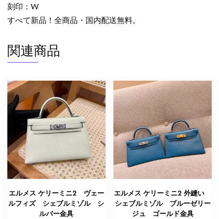
刻印：W
すべて新品！全商品・国内配送無料。
関連商品
エルメス ケリーミニ2 ヴェー
エルメス ケリーミニ2 外縫い
ルフィズ シェブルミゾル シ
シェブルミゾル ブルーゼリー
ルバー金具
ジュ ゴールド金具