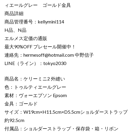
ィエールグレー ゴールド金具
商品詳細
商品管理番号：kellymini114
H品、N品
エルメス定価の通販
最大90%OFF プレセール開催中！
連絡先：
hermesoff@hotmail.com
中野信子
LINE（ライン）：tokyo2030
商品名：ケリーミニ2 外縫い
色：トゥルティエールグレー
素材：ヴォーエプソン Epsom
金具：ゴールド
サイズ：W19cm×H11.5cm×D5.5cmショルダーストラップ
約92.5cm
付属品：ショルダーストラップ・保存袋・箱・リボン