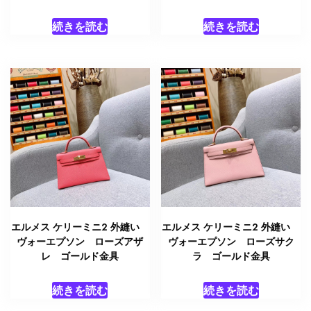
続きを読む
続きを読む
エルメス ケリーミニ2 外縫い
エルメス ケリーミニ2 外縫い
ヴォーエプソン ローズアザ
ヴォーエプソン ローズサク
レ ゴールド金具
ラ ゴールド金具
続きを読む
続きを読む