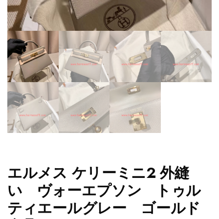
エルメス ケリーミニ2 外縫
い ヴォーエプソン トゥル
ティエールグレー ゴールド