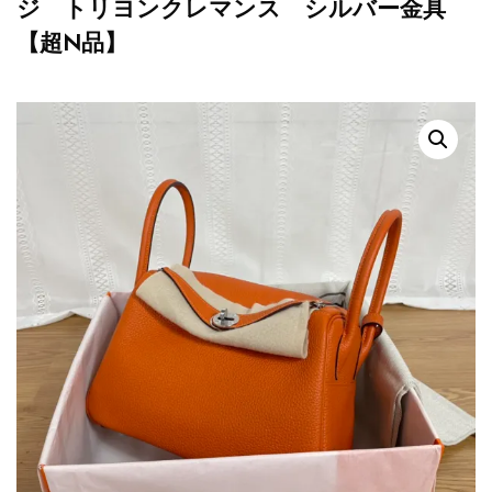
ジ トリヨンクレマンス シルバー金具
【超N品】