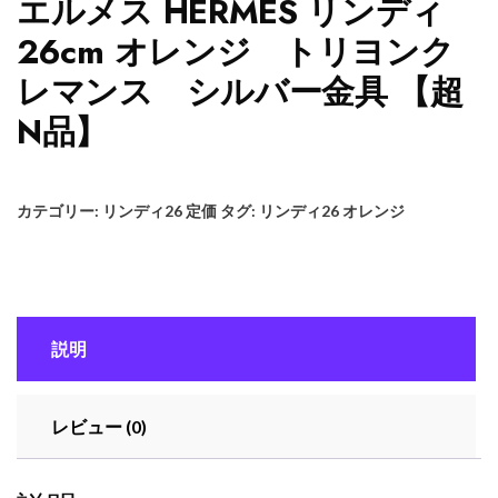
エルメス HERMES リンディ
26cm オレンジ トリヨンク
レマンス シルバー金具 【超
N品】
カテゴリー:
リンディ26 定価
タグ:
リンディ26 オレンジ
説明
レビュー (0)