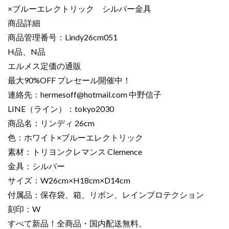
×ブルーエレクトリック シルバー金具
商品詳細
商品管理番号：Lindy26cm051
H品、N品
エルメス定価の通販
最大90%OFF プレセール開催中！
連絡先：
hermesoff@hotmail.com
中野信子
LINE（ライン）：tokyo2030
商品名：リンディ 26cm
色：ホワイト×ブルーエレクトリック
素材：トリヨンクレマンス Clemence
金具：シルバー
サイズ：W26cm×H18cm×D14cm
付属品：保存袋、箱、リボン、レインプロテクション
刻印：W
すべて新品！全商品・国内配送無料。