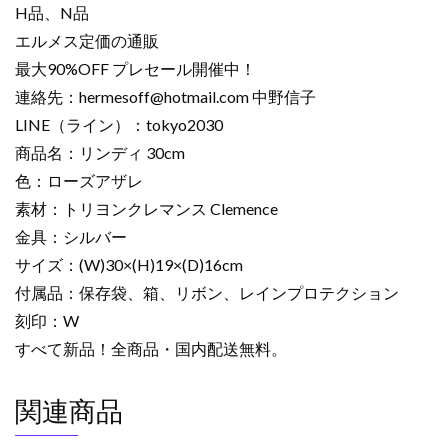
H品、N品
エルメス定価の通販
最大90%OFF プレセール開催中！
連絡先：
hermesoff@hotmail.com
中野信子
LINE（ライン）：tokyo2030
商品名：リンディ 30cm
色：ローズアザレ
素材：トリヨンクレマンス Clemence
金具：シルバー
サイズ：(W)30×(H)19×(D)16cm
付属品：保存袋、箱、リボン、レインプロテクション
刻印：W
すべて新品！全商品・国内配送無料。
関連商品