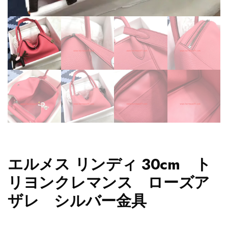
エルメス リンディ 30cm ト
リヨンクレマンス ローズア
ザレ シルバー金具