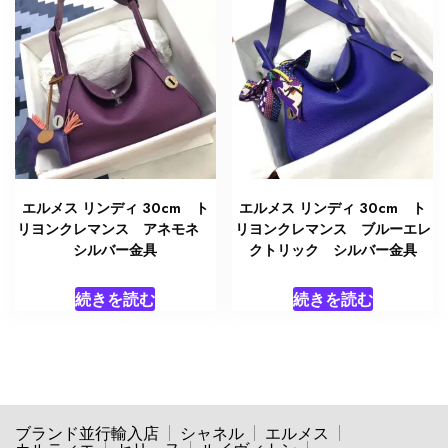
エルメス リンディ 30cm ト
エルメス リンディ 30cm ト
リヨンクレマンス アネモネ
リヨンクレマンス ブルーエレ
シルバー金具
クトリック シルバー金具
続きを読む
続きを読む
ブランド並行輸入店
シャネル
エルメス