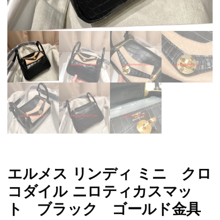
エルメス リンディ ミニ クロ
コダイル ニロティカスマッ
ト ブラック ゴールド金具