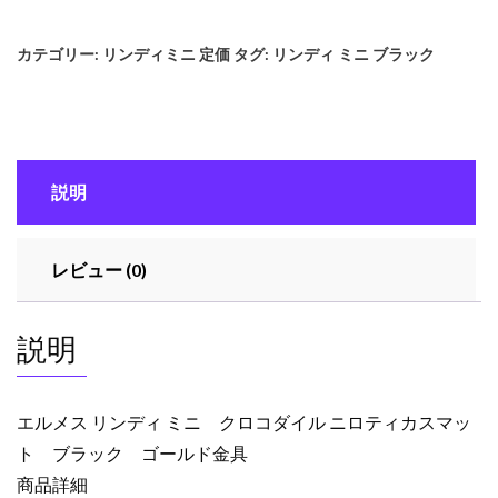
カテゴリー:
リンディミニ 定価
タグ:
リンディ ミニ ブラック
説明
レビュー (0)
説明
エルメス リンディ ミニ クロコダイル ニロティカスマッ
ト ブラック ゴールド金具
商品詳細