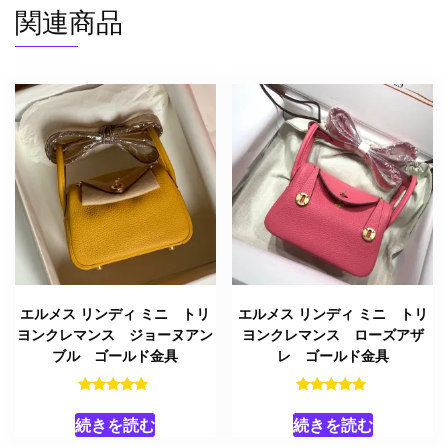
関連商品
エルメス リンディ ミニ トリ
エルメス リンディ ミニ トリ
ヨンクレマンス ジョーヌアン
ヨンクレマンス ローズアザ
ブル ゴールド金具
レ ゴールド金具
5段階中
5段階中
5.00
5.00
続きを読む
続きを読む
の評価
の評価