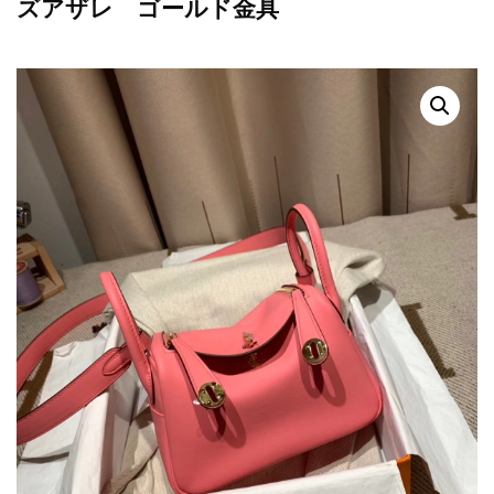
ズアザレ ゴールド金具