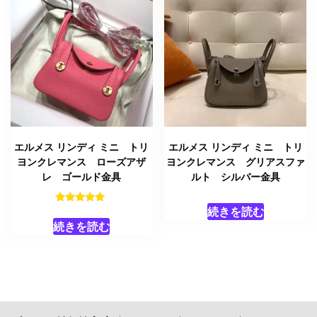
エルメス リンディ ミニ トリ
エルメス リンディ ミニ トリ
ヨンクレマンス ローズアザ
ヨンクレマンス グリアスファ
レ ゴールド金具
ルト シルバー金具
続きを読む
5段階中
5.00
続きを読む
の評価