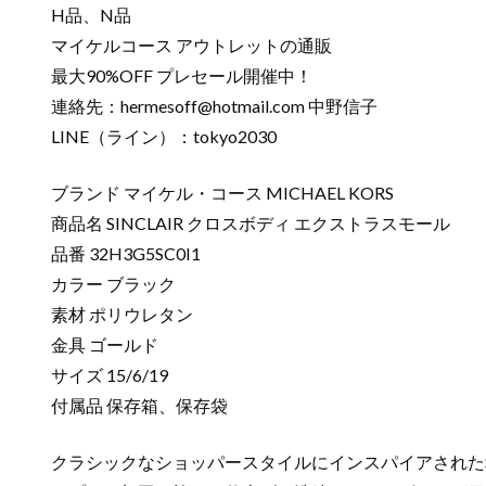
H品、N品
マイケルコース アウトレットの通販
最大90%OFF プレセール開催中！
連絡先：
hermesoff@hotmail.com
中野信子
LINE（ライン）：tokyo2030
ブランド マイケル・コース MICHAEL KORS
商品名 SINCLAIR クロスボディ エクストラスモール
品番 32H3G5SC0I1
カラー ブラック
素材 ポリウレタン
金具 ゴールド
サイズ 15/6/19
付属品 保存箱、保存袋
クラシックなショッパースタイルにインスパイアされたS