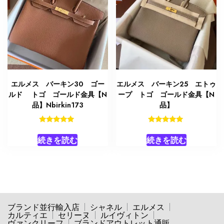
エルメス バーキン30 ゴー
エルメス バーキン25 エトゥ
ルド トゴ ゴールド金具【N
ープ トゴ ゴールド金具【N
品】Nbirkin173
品】
5段階中
5段階中
5.00
5.00
続きを読む
続きを読む
の評価
の評価
ブランド並行輸入店
シャネル
エルメス
カルティエ
セリーヌ
ルイヴィトン
ヴァンクリーフ
ブランドアウトレット通販