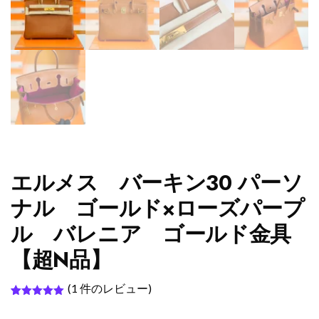
エルメス バーキン30 パーソ
ナル ゴールド×ローズパープ
ル バレニア ゴールド金具
【超N品】
(
1
件のレビュー)
1
件の利用者
評価に基づ