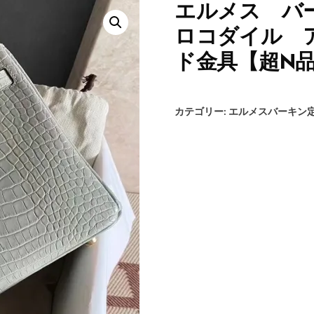
エルメス バ
ロコダイル 
ド金具【超N品】N
カテゴリー:
エルメスバーキン