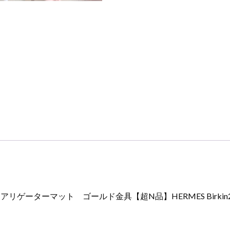
ールド金具【超N品】HERMES Birkin25 Gris Perle(80) 