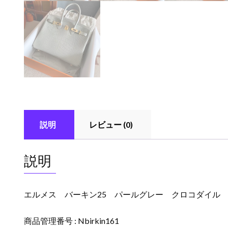
説明
レビュー (0)
説明
エルメス バーキン25 パールグレー クロコダイル アリゲーターマット ゴ
商品管理番号 : Nbirkin161