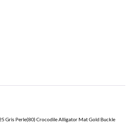
Crocodile Alligator Mat Gold Buckle