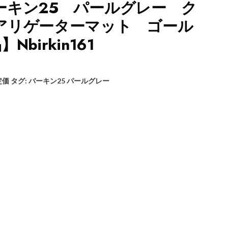
ーキン25 パールグレー ク
アリゲーターマット ゴール
birkin161
定価
タグ:
バーキン25 パールグレー