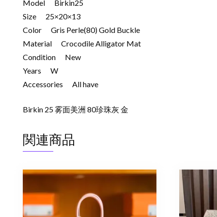
Model Birkin25
Size 25×20×13
Color Gris Perle(80) Gold Buckle
Material Crocodile Alligator Mat
Condition New
Years W
Accessories All have
Birkin 25 雾面美洲 80珍珠灰 金
関連商品