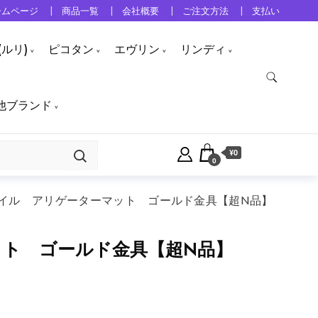
ームページ
商品一覧
会社概要
ご注文方法
支払い
ルリ)
ピコタン
エヴリン
リンディ
他ブランド
¥0
0
ダイル アリゲーターマット ゴールド金具【超N品】
ット ゴールド金具【超N品】