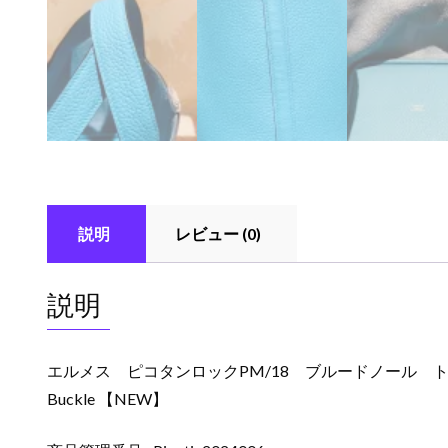
説明
レビュー (0)
説明
エルメス ピコタンロックPM/18 ブルードノール トリヨンクレマンス シル
Buckle 【NEW】