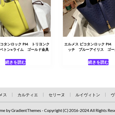
ピコタンロック PM トリヨンク
エルメス ピコタンロック PM
ベトン×ライム ゴールド金具
ッチ ブルーアイリス ゴー
続きを読む
続きを読む
メス
カルティエ
セリーヌ
ルイヴィトン
ヴ
me by GradientThemes - Copyright (C) 2016-2024 All Rights Res