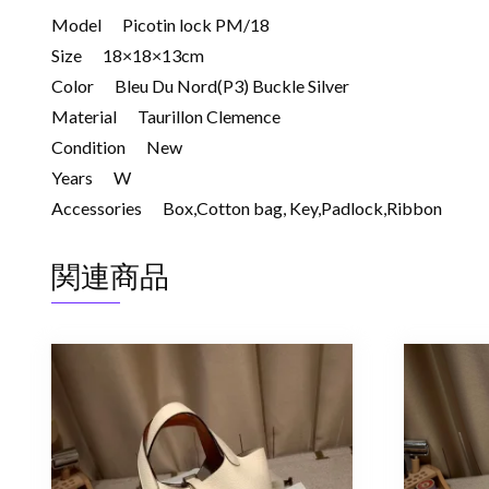
Model Picotin lock PM/18
Size 18×18×13cm
Color Bleu Du Nord(P3) Buckle Silver
Material Taurillon Clemence
Condition New
Years W
Accessories Box,Cotton bag, Key,Padlock,Ribbon
関連商品