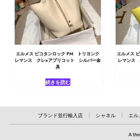
エルメス ピコタンロック PM トリヨンク
エルメス 
レマンス クレ×アプリコット シルバー金
レマンス 
具
続きを読む
ブランド並行輸入店
シャネル
エル
A the